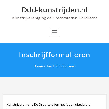
Skip
Ddd-kunstrijden.nl
to
content
Kunstrijvereniging de Drechtsteden Dordrecht
Inschrijfformulieren
Home
Inschrijfformulieren
Kunstrijvereniging De Drechtsteden heeft een uitgebreid