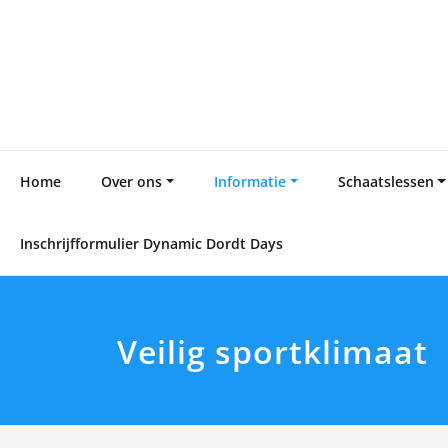
Skip
to
content
Home
Over ons
Informatie
Schaatslessen
Inschrijfformulier Dynamic Dordt Days
Veilig sportklimaat