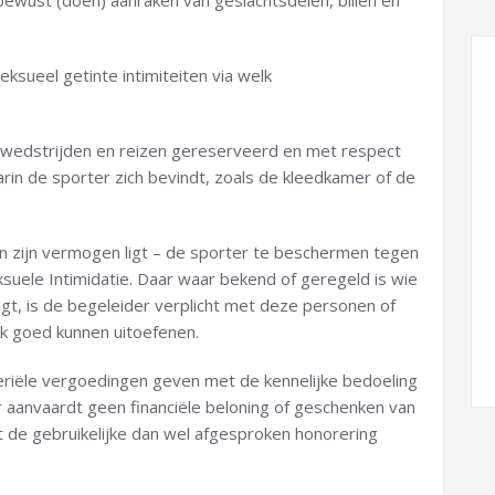
lbewust (doen) aanraken van geslachtsdelen, billen en
eksueel getinte intimiteiten via welk
), wedstrijden en reizen gereserveerd en met respect
in de sporter zich bevindt, zoals de kleedkamer of de
 in zijn vermogen ligt – de sporter te beschermen tegen
suele Intimidatie. Daar waar bekend of geregeld is wie
gt, is de begeleider verplicht met deze personen of
rk goed kunnen uitoefenen.
eriële vergoedingen geven met de kennelijke bedoeling
 aanvaardt geen financiële beloning of geschenken van
t de gebruikelijke dan wel afgesproken honorering