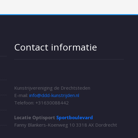
Contact informatie
Kunstrijvereniging de Drechtsteden
E-mail:
info@ddd-kunstrijden.nl
Telefoon: +31
630088442
Locatie Optisport
Sportboulevard
Fanny Blankers-Koenweg 10 3318 AX Dordrecht