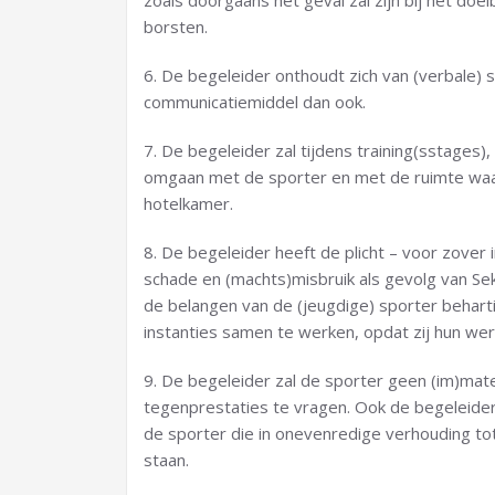
zoals doorgaans het geval zal zijn bij het doe
borsten.
6. De begeleider onthoudt zich van (verbale) s
communicatiemiddel dan ook.
7. De begeleider zal tijdens training(sstages
omgaan met de sporter en met de ruimte waar
hotelkamer.
8. De begeleider heeft de plicht – voor zover
schade en (machts)misbruik als gevolg van Sek
de belangen van de (jeugdige) sporter beharti
instanties samen te werken, opdat zij hun we
9. De begeleider zal de sporter geen (im)mat
tegenprestaties te vragen. Ook de begeleider
de sporter die in onevenredige verhouding to
staan.