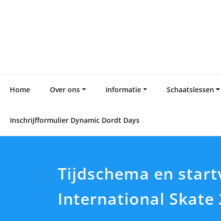
Skip
to
content
Home
Over ons
Informatie
Schaatslessen
Inschrijfformulier Dynamic Dordt Days
Tijdschema en start
International Skate