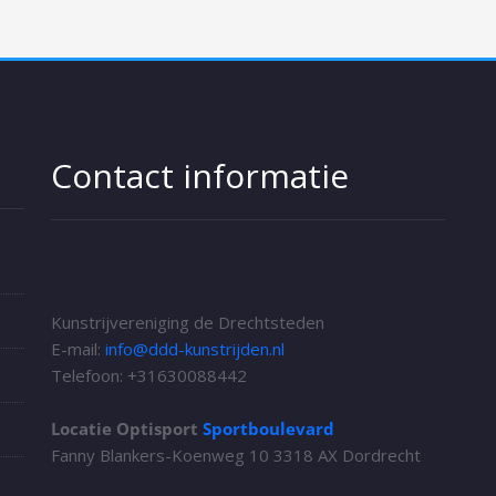
Contact informatie
Kunstrijvereniging de Drechtsteden
E-mail:
info@ddd-kunstrijden.nl
Telefoon: +31
630088442
Locatie Optisport
Sportboulevard
Fanny Blankers-Koenweg 10 3318 AX Dordrecht