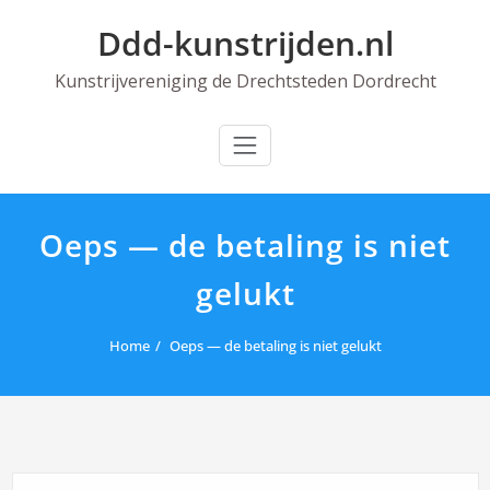
Skip
Ddd-kunstrijden.nl
to
content
Kunstrijvereniging de Drechtsteden Dordrecht
Oeps — de betaling is niet
gelukt
Home
Oeps — de betaling is niet gelukt