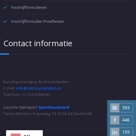
Inschrijfformulieren
Inschrijfformulier Proeflessen
Contact informatie
Kunstrijvereniging de Drechtsteden
E-mail:
info@ddd-kunstrijden.nl
Telefoon: +31
630088442
Locatie Optisport
Sportboulevard
393
Share
Fanny Blankers-Koenweg 10 3318 AX Dordrecht
on
446
Share
Email
on
159
Share
Facebook