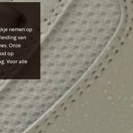
ijkje nemen op
leiding van
hes. Onze
bod op
g. Voor alle