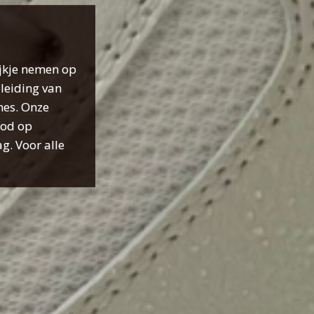
ijkje nemen op
leiding van
hes. Onze
bod op
g. Voor alle