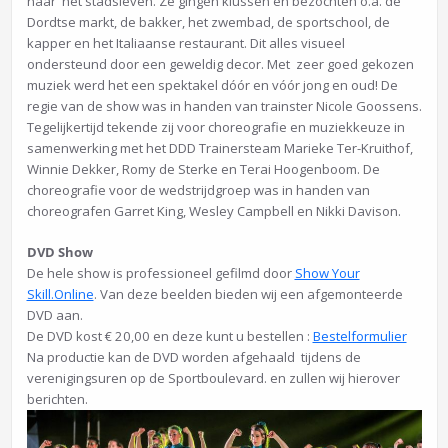
naar het stadsleven. Ze gingen klussen en bezochten o.a. de
Dordtse markt, de bakker, het zwembad, de sportschool, de
kapper en het Italiaanse restaurant. Dit alles visueel
ondersteund door een geweldig decor. Met zeer goed gekozen
muziek werd het een spektakel dóór en vóór jong en oud! De
regie van de show was in handen van trainster Nicole Goossens.
Tegelijkertijd tekende zij voor choreografie en muziekkeuze in
samenwerking met het DDD Trainersteam Marieke Ter-Kruithof,
Winnie Dekker, Romy de Sterke en Terai Hoogenboom. De
choreografie voor de wedstrijdgroep was in handen van
choreografen Garret King, Wesley Campbell en Nikki Davison.
DVD Show
De hele show is professioneel gefilmd door
Show Your
Skill.Online
. Van deze beelden bieden wij een afgemonteerde
DVD aan.
De DVD kost € 20,00 en deze kunt u bestellen :
Bestelformulier
Na productie kan de DVD worden afgehaald tijdens de
verenigingsuren op de Sportboulevard. en zullen wij hierover
berichten.