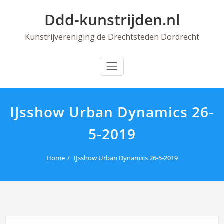
Skip
Ddd-kunstrijden.nl
to
content
Kunstrijvereniging de Drechtsteden Dordrecht
IJsshow Urban Dynamics 26-
5-2019
Home
IJsshow Urban Dynamics 26-5-2019