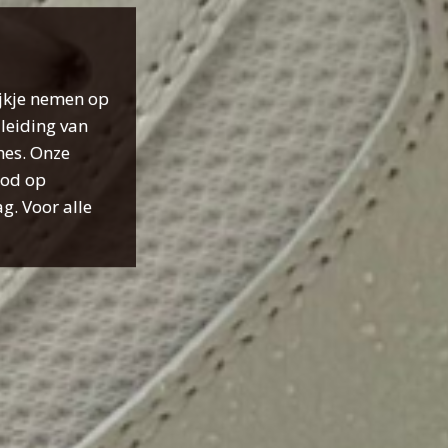
ijkje nemen op
leiding van
hes. Onze
bod op
g. Voor alle