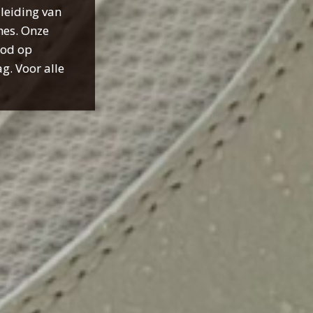
leiding van
hes. Onze
bod op
g. Voor alle