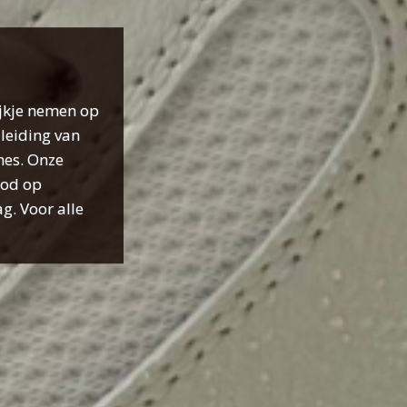
ijkje nemen op
leiding van
hes. Onze
bod op
g. Voor alle